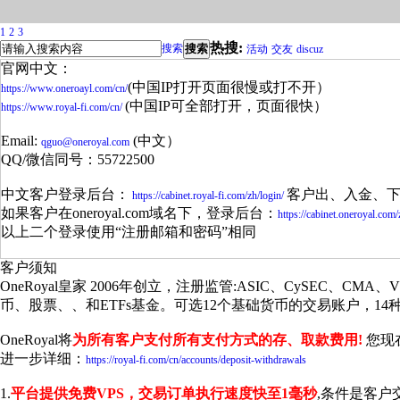
1
2
3
热搜:
搜索
搜索
活动
交友
discuz
官网中文：
(中国IP打开页面很慢或打不开）
https://www.oneroayl.com/cn/
(中国IP可全部打开，页面很快）
https://www.royal-fi.com/cn/
Email:
(中文）
qguo@oneroyal.com
QQ/微信同号：55722500
中文客户登录后台：
客户出、入金、
https://cabinet.royal-fi.com/zh/login/
如果客户在oneroyal.com域名下，登录后台：
https://cabinet.oneroyal.com/
以上二个登录使用“注册邮箱和密码”相同
客户须知
OneRoyal皇家 2006年创立，注册监管:ASIC、CySEC
币、股票、、和ETFs基金。可选12个基础货币的交易账户，1
OneRoyal将
为所有客户支付所有支付方式的存、取款费用!
您现
进一步详细：
https://royal-fi.com/cn/accounts/deposit-withdrawals
1.
平台提供免费VPS，交易订单执行速度快至1毫秒
,条件是客户