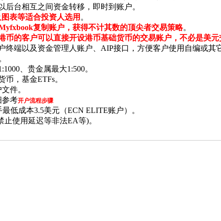
可以后台相互之间资金转移，即时到账户。
及图表等适合投资人选用
。
ade、 Myfxbook复制账户，获得不计其数的顶尖者交易策略
。
有港币的客户可以直接开设港币基础货币的交易账户，不必是美
户终端以及资金管理人账户、AIP接口，方便客户使用自编或其
。
1000、贵金属最大1:500。
币，基金ETFs。
户文件。
细参考
开户流程步骤
低成本3.5美元（ECN ELITE账户）。
(禁止使用延迟等非法EA等)。