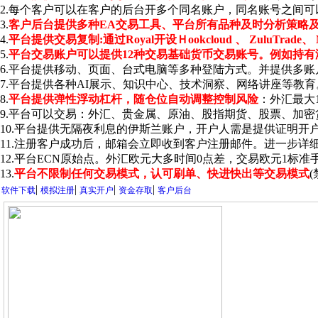
2.每个客户可以在客户的后台开多个同名账户，同名账号之间
3.
客户后台提供多种EA交易工具、平台所有品种及时分析策略
4.
平台提供交易复制:通过Royal开设Ｈookcloud 、 ZuluTr
5.
平台交易账户可以提供12种交易基础货币交易账号。例如持
6.平台提供移动、页面、台式电脑等多种登陆方式。并提供多账
7.平台提供各种AI展示、知识中心、技术洞察、网络讲座等教育
8.
平台提供弹性浮动杠杆，随仓位自动调整控制风险
：外汇最大1:
9.平台可以交易：外汇、贵金属、原油、股指期货、股票、加密货
10.平台提供无隔夜利息的伊斯兰账户，开户人需是提供证明开
11.注册客户成功后，邮箱会立即收到客户注册邮件。进一步详
12.平台ECN原始点。外汇欧元大多时间0点差，交易欧元1标准手最
13.
平台不限制任何交易模式，认可刷单、快进快出等交易模式
|
|
|
|
软件下载
模拟注册
真实开户
资金存取
客户后台