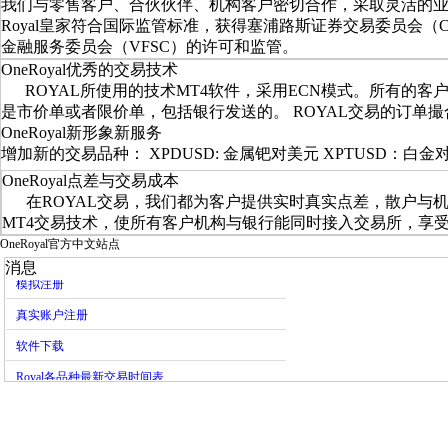
我们与零售客户、合伙伙伴、机构客户密切合作，采取灵活的业
Royal皇家符合国际监管标准，获得塞浦路斯证券交易委员会（C
金融服务委员会（VFSC）的许可和监管。
OneRoyal优秀的交易技术
ROYAL所使用的技术MT4软件，采用ECN模式。所有的
是市价单或者限价单，包括银行发送的。 ROYAL交易的订单
OneRoyal新形象新服务
增加新的交易品种： XPDUSD: 金属钯对美元 XPTUSD：白
OneRoyal点差与交易成本
在ROYAL交易，我们都为客户提供实时真实点差，散户与机构
MT4交易技术，使所有客户机构与银行能同时接入交易所，享
OneRoyal官方中文站点
消息
模拟注册
真实账户注册
软件下载
Royal各品种最新交易时间表
Royal平台账户出、入金以及Royal承担手续费说明
Royal新的客服安排
真实账户注册指南
真实账户注册