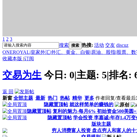
1
2
3
搜索
热搜:
活动
交友
discuz
搜索
ONEROYAL|皇家外汇|外汇、黄金、白银|原油、股指|股票、
收藏本版
|
订阅
交易为生
今日:
0
|
主题:
5
|
排名:
返 回
新窗
全部主题
最新
热门
热帖
精华
更多
作者
回复/查看
最后
隐藏置顶帖
就这样简单的赚钱的
隐藏置顶帖
复利的魅力-每月6% 初始资金500美圆=
隐藏置顶帖
学会投资 李嘉诚:年存1.4万
版块主题
穷人消费富人投资 盘点穷人和富人的十
交易规则