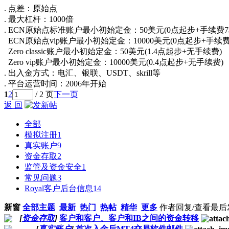
. 点差：原始点
. 最大杠杆：1000倍
. ECN原始点标准账户最小初始定金：50美元(0点起步+手续费7$
ECN原始点vip账户最小初始定金：10000美元(0点起步+手续费3
Zero classic账户最小初始定金：50美元(1.4点起步+无手续费)
Zero vip账户最小初始定金：10000美元(0.4点起步+无手续费)
. 出入金方式：电汇、银联、USDT、skrill等
. 平台运营时间：2006年开始
1
2
/ 2 页
下一页
返 回
全部
模拟注册
1
真实账户
9
资金存取
2
监管及资金安全
1
常见问题
3
Royal客户后台信息
14
新窗
全部主题
最新
热门
热帖
精华
更多
作者
回复/查看
最后
[
资金存取
]
客户和客户、客户和IB之间的资金转移
[
真实账户
]
首次入金后MT4交易软件邮件