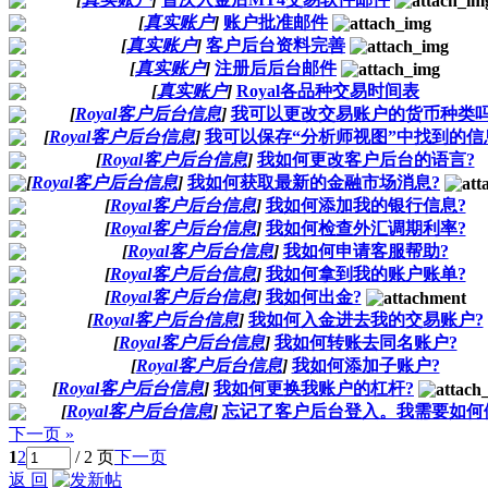
[
真实账户
]
账户批准邮件
[
真实账户
]
客户后台资料完善
[
真实账户
]
注册后后台邮件
[
真实账户
]
Royal各品种交易时间表
[
Royal客户后台信息
]
我可以更改交易账户的货币种类吗
[
Royal客户后台信息
]
我可以保存“分析师视图”中找到的信
[
Royal客户后台信息
]
我如何更改客户后台的语言?
[
Royal客户后台信息
]
我如何获取最新的金融市场消息?
[
Royal客户后台信息
]
我如何添加我的银行信息?
[
Royal客户后台信息
]
我如何检查外汇调期利率?
[
Royal客户后台信息
]
我如何申请客服帮助?
[
Royal客户后台信息
]
我如何拿到我的账户账单?
[
Royal客户后台信息
]
我如何出金?
[
Royal客户后台信息
]
我如何入金进去我的交易账户?
[
Royal客户后台信息
]
我如何转账去同名账户?
[
Royal客户后台信息
]
我如何添加子账户?
[
Royal客户后台信息
]
我如何更换我账户的杠杆?
[
Royal客户后台信息
]
忘记了客户后台登入。我需要如何
下一页 »
1
2
/ 2 页
下一页
返 回