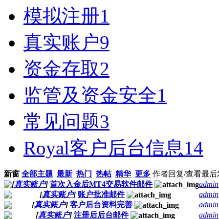
模拟注册
1
真实账户
9
资金存取
2
监管及资金安全
1
常见问题
3
Royal客户后台信息
14
新窗
全部主题
最新
热门
热帖
精华
更多
作者
回复/查看
最后
[
真实账户
]
首次入金后MT4交易软件邮件
admin
[
真实账户
]
账户批准邮件
admin
[
真实账户
]
客户后台资料完善
admin
[
真实账户
]
注册后后台邮件
admin