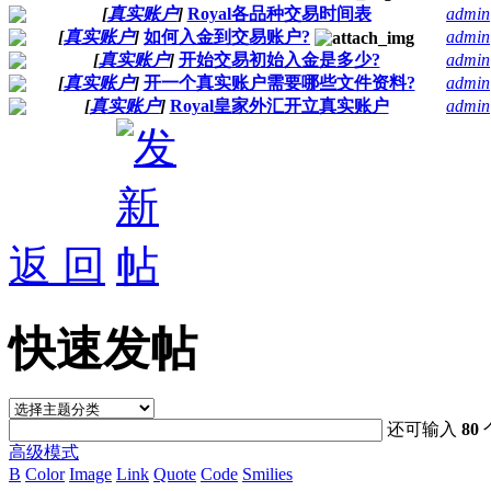
[
真实账户
]
Royal各品种交易时间表
admin
[
真实账户
]
如何入金到交易账户?
admin
[
真实账户
]
开始交易初始入金是多少?
admin
[
真实账户
]
开一个真实账户需要哪些文件资料?
admin
[
真实账户
]
Royal皇家外汇开立真实账户
admin
返 回
快速发帖
还可输入
80
高级模式
B
Color
Image
Link
Quote
Code
Smilies