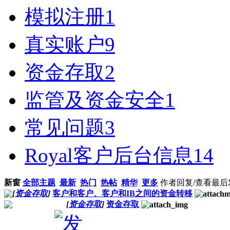
模拟注册
1
真实账户
9
资金存取
2
监管及资金安全
1
常见问题
3
Royal客户后台信息
14
新窗
全部主题
最新
热门
热帖
精华
更多
作者
回复/查看
最后
[
资金存取
]
客户和客户、客户和IB之间的资金转移
[
资金存取
]
资金存取