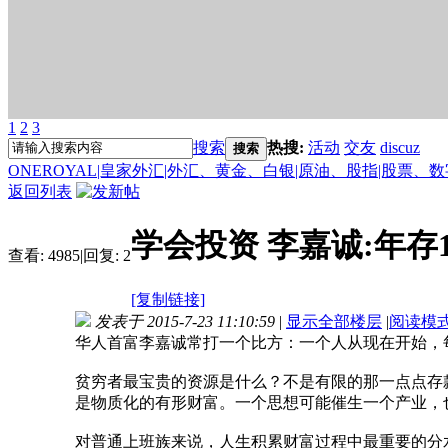
1
2
3
搜索
热搜:
活动
交友
discuz
搜索
ONEROYAL|皇家外汇|外汇、黄金、白银|原油、股指|股票、
返回列表
学会投资 李嘉诚:年存
查看:
4985
|
回复:
2
[复制链接]
发表于 2015-7-23 11:10:59
|
显示全部楼层
|
阅读模
华人首富李嘉诚常打一个比方：一个人从现在开始，每年
贫穷者最宝贵的资源是什么？不是有限的那一点点存
是物质化的有形财富。一个思想可能催生一个产业，
对普通上班族来说，人生积累财富过程中最重要的分水