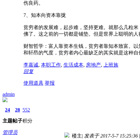
伤良药。
7、知本向资本靠拢
贫穷者的发展难，起步难，坚持更难。就那么几粒米
佛了。这之前的一切都是铺垫。但是世界上聪明的人
财智哲学：富人靠资本生钱，贫穷者靠知本致富。以
和轩昂的气度，贫穷者内心最缺乏的其实就是这种自
李嘉诚
,
本职工作
,
生活成本
,
房地产
,
上班族
回复
使用道具
举报
admin
24
28
552
主题
帖子
积分
管理员
楼主
|
发表于 2017-5-7 15:25:36
|