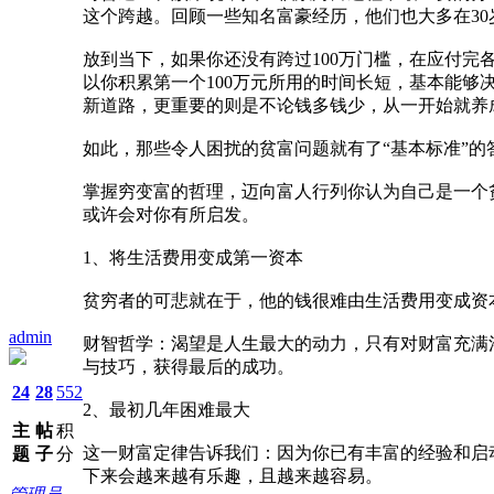
这个跨越。回顾一些知名富豪经历，他们也大多在3
放到当下，如果你还没有跨过100万门槛，在应付
以你积累第一个100万元所用的时间长短，基本能够
新道路，更重要的则是不论钱多钱少，从一开始就养
如此，那些令人困扰的贫富问题就有了“基本标准”
掌握穷变富的哲理，迈向富人行列你认为自己是一个
或许会对你有所启发。
1、将生活费用变成第一资本
贫穷者的可悲就在于，他的钱很难由生活费用变成资
admin
财智哲学：渴望是人生最大的动力，只有对财富充满
与技巧，获得最后的成功。
24
28
552
2、最初几年困难最大
主
帖
积
这一财富定律告诉我们：因为你已有丰富的经验和启
题
子
分
下来会越来越有乐趣，且越来越容易。