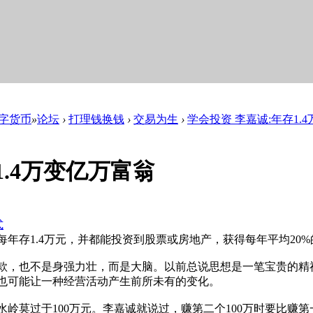
数字货币
»
论坛
›
打理钱换钱
›
交易为生
›
学会投资 李嘉诚:年存1.
1.4万变亿万富翁
式
存1.4万元，并都能投资到股票或房地产，获得每年平均20%的
款，也不是身强力壮，而是大脑。以前总说思想是一笔宝贵的精
也可能让一种经营活动产生前所未有的变化。
岭莫过于100万元。李嘉诚就说过，赚第二个100万时要比赚第