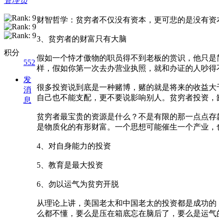
管理员
财智哲学：贫穷者不仅没有资本，更可悲的是没有资
3、贫穷者的财富只有大脑
积分
假如一个恃才傲物的职员得不到老板的赏识，他只是
552
样，假如你第一次去办营业执照，就和办证的人吵得
发
很多投资说到底是一种赌博，赌的就是将来的收益大
消
自己也不能支配，更不要说影响别人。贫穷者投资，
息
贫穷者最宝贵的资源是什么？不是有限的那一点点存
是物质化的有形财富。一个思想可能催生一个产业，
4、对自身能力的投资
5、教育是最大投资
6、勿以运气为贫穷开脱
从理论上讲，美国老太和中国老太的投资都是成功的
么都不懂，要么是压在箱底忘在脑后了，要么是运气