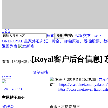
1
2
3
搜索
热搜:
活动
交友
discuz
搜索
ONEROYAL|皇家外汇|外汇、黄金、白银|原油、股指|股票、
返回列表
[Royal客户后台信息]
查看:
1893
|
回复:
0
[复制链接]
admin
发表于 2019-3-9 16:19:38
|
显示
访问
https://vc.cabinet.oneroyal.com/
24
28
556
https://vc.cabinet.royal-fi.com/zh
主题
帖子
积分
管理员
点击 “ 忘记密码?”