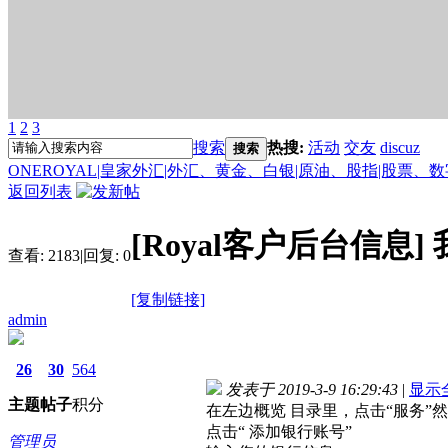
1
2
3
搜索
热搜:
活动
交友
discuz
搜索
ONEROYAL|皇家外汇|外汇、黄金、白银|原油、股指|股票、
返回列表
[Royal客户后台信息]
查看:
2183
|
回复:
0
[复制链接]
admin
26
30
564
发表于 2019-3-9 16:29:43
|
显示
主题
帖子
积分
在左边概览 目录里，点击“服务”然
点击“ 添加银行账号”
管理员