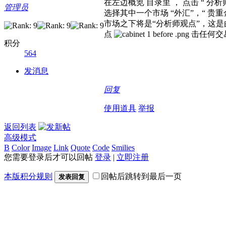
在左边概览 目录里 ， 点击 “ 分
管理员
选择其中一个市场 “外汇”，“ 贵重金
市场之下将是“分析师观点”，这
点
击任何交
积分
564
发消息
回复
使用道具
举报
返回列表
高级模式
B
Color
Image
Link
Quote
Code
Smilies
您需要登录后才可以回帖
登录
|
立即注册
本版积分规则
回帖后跳转到最后一页
发表回复