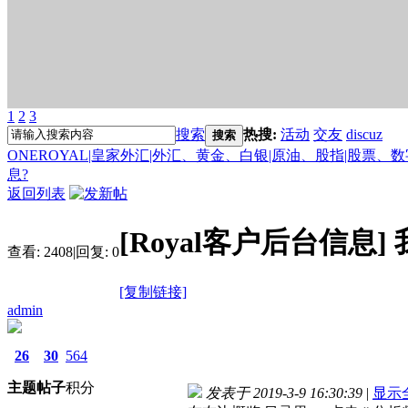
1
2
3
搜索
热搜:
活动
交友
discuz
搜索
ONEROYAL|皇家外汇|外汇、黄金、白银|原油、股指|股票、
息?
返回列表
[Royal客户后台信息]
查看:
2408
|
回复:
0
[复制链接]
admin
26
30
564
主题
帖子
积分
发表于 2019-3-9 16:30:39
|
显示